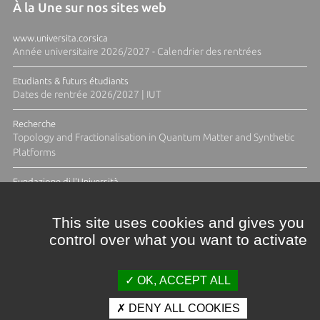
À la Une sur nos sites web
www.universita.corsica
Année universitaire 2026/2027 - Calendrier des rentrées
Etudiants & futurs étudiants
Dates de rentrée 2026/2027 | IUT
Recherche
Topology and Fractionalisation in Quantum Matter and Synthetic
Platforms
Fundazione di l'Università
Résidence Ange Tomasi "Lagune and Zeste" avec la photographe
Diane Moulenc
This site uses cookies and gives you
control over what you want to activate
ACTUS ET CALENDRIER ÉVÈNEMENTIEL
OK, ACCEPT ALL
DENY ALL COOKIES