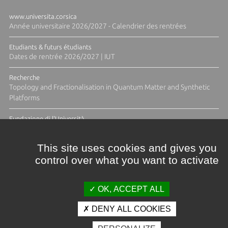
www.universita.corsica
Année universitaire 2026/2027 - Calendrier des rentrées
Etudiants & futurs étudiants
Dates de rentrée 2026/2027 | IUT
Recherche
Topology and Fractionalisation in Quantum Matter and Synthetic
Platforms
Fundazione di l'Università
Résidence Ange Tomasi "Lagune and Zeste" avec la photographe
Diane Moulenc
This site uses cookies and gives you
control over what you want to activate
ACTUS ET CALENDRIER ÉVÈNEMENTIEL
OK, ACCEPT ALL
DENY ALL COOKIES
Crédits et mentions légales