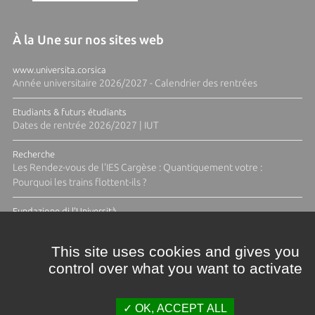
À la Une sur nos sites web
www.universita.corsica
Année universitaire 2026/2027 - Calendrier des rentrées
Etudiants & futurs étudiants
Dates de rentrée 2026/2027 | IUT
Recherche
Les Rendez-vous de l'IES Cargèse : Quantiquement votre :
Pourquoi les trains flottent-ils ?
Fundazione di l'Università
Résidence Ange Tomasi "Lagune and Zeste" avec la photographe
Diane Moulenc
This site uses cookies and gives you
control over what you want to activate
ACTUS ET CALENDRIER ÉVÈNEMENTIEL
OK, ACCEPT ALL