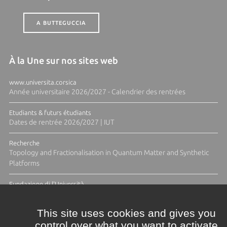
A BUTTEGUCCIA
À la Une sur nos sites web
www.universita.corsica
Année universitaire 2026/2027 - Calendrier des rentrées
Etudiants & futurs étudiants
Dates de rentrée 2026/2027 | IUT
Recherche
Topology and Fractionalisation in Quantum Matter and Synthetic
Platforms
Fundazione di l'Università
Résidence Ange Tomasi "Lagune and Zeste" avec la photographe
Diane Moulenc
This site uses cookies and gives you
control over what you want to activate