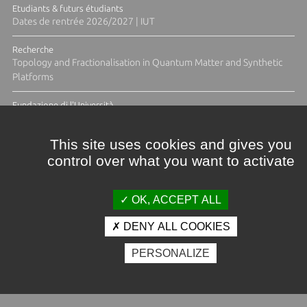
Etudiants & futurs étudiants
Dates de rentrée 2026/2027 | IUT
Recherche
Topology and Fractionalisation in Quantum Matter and Synthetic
Platforms
Fundazione di l'Università
Résidence Ange Tomasi "Lagune and Zeste" avec la photographe
Diane Moulenc
This site uses cookies and gives you
control over what you want to activate
ACTUS ET CALENDRIER ÉVÈNEMENTIEL
OK, ACCEPT ALL
DENY ALL COOKIES
Crédits et mentions légales
PERSONALIZE
Contacts
Plan d'accès
Espace presse
Photothèque
Recrutement
Marchés publics