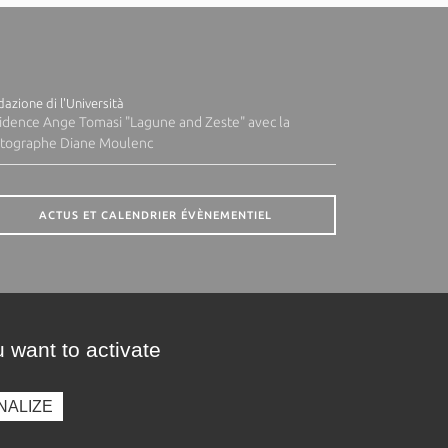
azione di l'Università
idence Ange Tomasi "Lagune and Zeste" avec la
tographe Diane Moulenc
ACTUS ET CALENDRIER ÉVÈNEMENTIEL
 want to activate
NALIZE
presse
Photothèque
Recrutement
Marchés publics