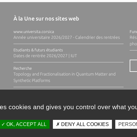
À la Une sur nos sites web
www.universita.corsica
Fund
Année universitaire 2026/2027 - Calendrier des rentrées
Rés
pho
Etudiants & futurs étudiants
Dates de rentrée 2026/2027 | IUT
Recherche
Topology and Fractionalisation in Quantum Matter and
Synthetic Platforms
ses cookies and gives you control over what you
OK, ACCEPT ALL
DENY ALL COOKIES
PERSO
Contacts
Plan d'accès
Espace 