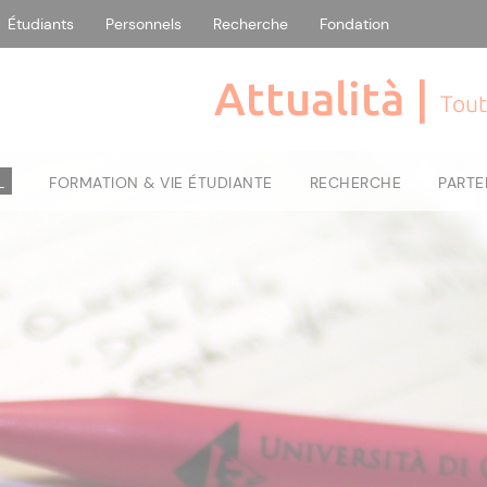
Étudiants
Personnels
Recherche
Fondation
Attualità |
Tout
L
FORMATION & VIE ÉTUDIANTE
RECHERCHE
PARTE