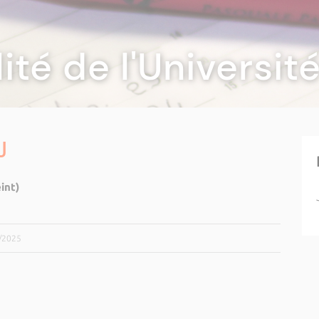
lité de l'Universi
J
int)
9/2025