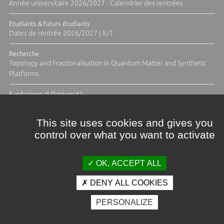
Année universitaire 2026/2027 - Calendrier des rentrées
Etudiants & futurs étudiants
Dates de rentrée 2026/2027 | IUT
Recherche
Topology and Fractionalisation in Quantum Matter and Synthetic
Platforms
Fundazione di l'Università
Résidence Ange Tomasi "Lagune and Zeste" avec la photographe
Diane Moulenc
This site uses cookies and gives you
control over what you want to activate
ACTUS ET CALENDRIER ÉVÈNEMENTIEL
OK, ACCEPT ALL
DENY ALL COOKIES
Crédits et mentions légales
PERSONALIZE
Contacts
Plan d'accès
Espace presse
Photothèque
Recrutement
Marchés publics