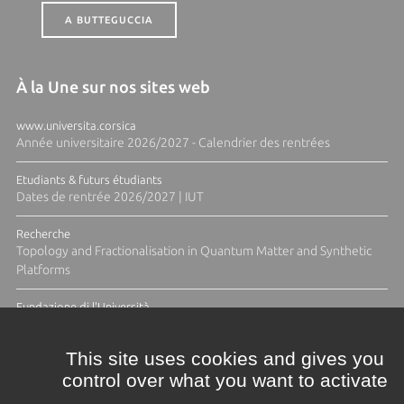
A BUTTEGUCCIA
À la Une sur nos sites web
www.universita.corsica
Année universitaire 2026/2027 - Calendrier des rentrées
Etudiants & futurs étudiants
Dates de rentrée 2026/2027 | IUT
Recherche
Topology and Fractionalisation in Quantum Matter and Synthetic
Platforms
Fundazione di l'Università
Résidence Ange Tomasi "Lagune and Zeste" avec la photographe
Diane Moulenc
This site uses cookies and gives you
control over what you want to activate