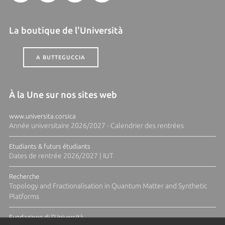
La boutique de l'Università
A BUTTEGUCCIA
À la Une sur nos sites web
www.universita.corsica
Année universitaire 2026/2027 - Calendrier des rentrées
Etudiants & futurs étudiants
Dates de rentrée 2026/2027 | IUT
Recherche
Topology and Fractionalisation in Quantum Matter and Synthetic
Platforms
Fundazione di l'Università