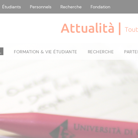
Étudiants
Personnels
Recherche
Fondation
Attualità |
Tout
L
FORMATION & VIE ÉTUDIANTE
RECHERCHE
PARTE