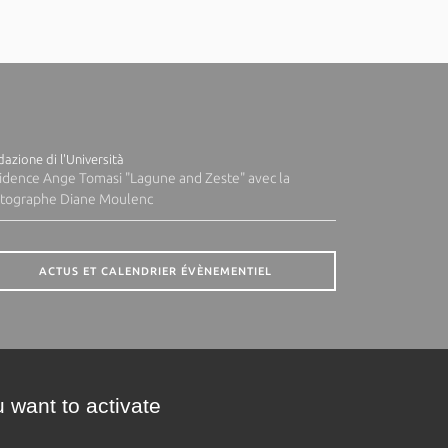
azione di l'Università
idence Ange Tomasi "Lagune and Zeste" avec la
tographe Diane Moulenc
ACTUS ET CALENDRIER ÉVÈNEMENTIEL
 want to activate