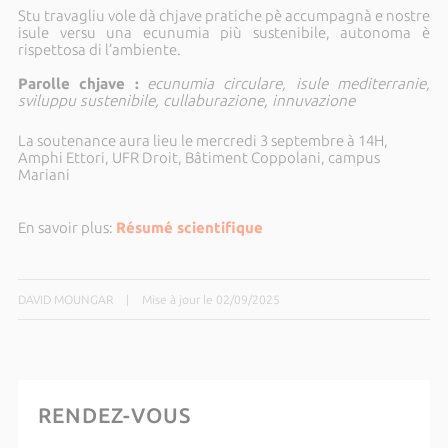
Stu travagliu vole dà chjave pratiche pè accumpagnà e nostre
isule versu una ecunumia più sustenibile, autonoma è
rispettosa di l’ambiente.
Parolle chjave :
ecunumia circulare, isule mediterranie,
sviluppu sustenibile, cullaburazione, innuvazione
La soutenance aura lieu le mercredi 3 septembre à 14H,
Amphi Ettori, UFR Droit, Bâtiment Coppolani, campus
Mariani
En savoir plus:
Résumé scientifique
DAVID MOUNGAR
|
Mise à jour le 02/09/2025
RENDEZ-VOUS