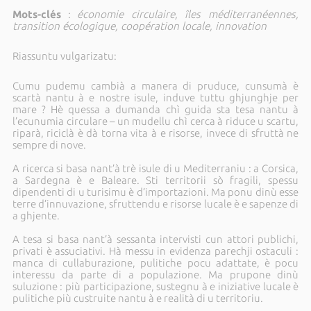
Mots-clés
:
économie circulaire, îles méditerranéennes,
transition écologique, coopération locale, innovation
Riassuntu vulgarizatu:
Cumu pudemu cambià a manera di pruduce, cunsumà è
scartà nantu à e nostre isule, induve tuttu ghjunghje per
mare ? Hè quessa a dumanda chì guida sta tesa nantu à
l’ecunumia circulare – un mudellu chì cerca à riduce u scartu,
riparà, riciclà è dà torna vita à e risorse, invece di sfruttà ne
sempre di nove.
A ricerca si basa nant’à trè isule di u Mediterraniu : a Corsica,
a Sardegna è e Baleare. Sti territorii sò fragili, spessu
dipendenti di u turisimu è d’importazioni. Ma ponu dinù esse
terre d’innuvazione, sfruttendu e risorse lucale è e sapenze di
a ghjente.
A tesa si basa nant’à sessanta intervisti cun attori publichi,
privati è assuciativi. Hà messu in evidenza parechji ostaculi :
manca di cullaburazione, pulitiche pocu adattate, è pocu
interessu da parte di a populazione. Ma prupone dinù
suluzione : più participazione, sustegnu à e iniziative lucale è
pulitiche più custruite nantu à e realità di u territoriu.