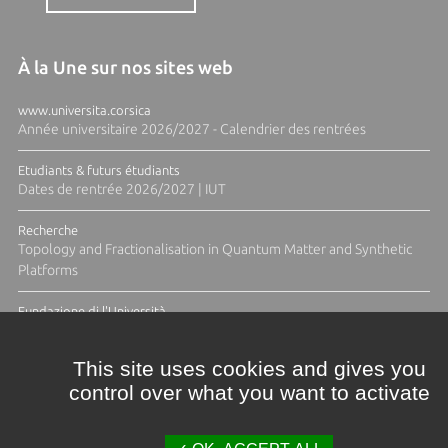
À la Une sur nos sites web
www.universita.corsica
Année universitaire 2026/2027 - Calendrier des rentrées
Etudiants & futurs étudiants
Dates de rentrée 2026/2027 | IUT
Recherche
Topology and Fractionalisation in Quantum Matter and Synthetic
Platforms
Fundazione di l'Università
Résidence Ange Tomasi "Lagune and Zeste" avec la photographe
Diane Moulenc
This site uses cookies and gives you
control over what you want to activate
ACTUS ET CALENDRIER ÉVÈNEMENTIEL