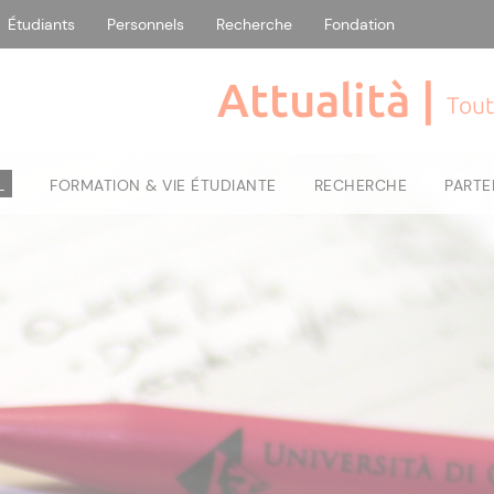
Étudiants
Personnels
Recherche
Fondation
Attualità |
Tout
L
FORMATION & VIE ÉTUDIANTE
RECHERCHE
PARTE