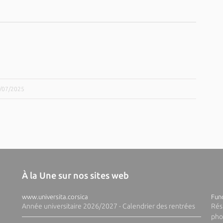
7/07/2025
À la Une sur nos sites web
www.universita.corsica
Fund
Année universitaire 2026/2027 - Calendrier des rentrées
Rés
pho