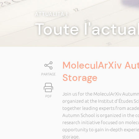
ATTUALITÀ
|
Toute l'actua
MoleculArXiv Au
Storage
PARTAGE
Join us for the MoleculArXiv Autumn
PDF
organized at the Institut d'Études Sc
together leading experts from academi
Autumn School is organized in the co
research initiative focused on molecu
opportunity to gain in-depth experie
storage.