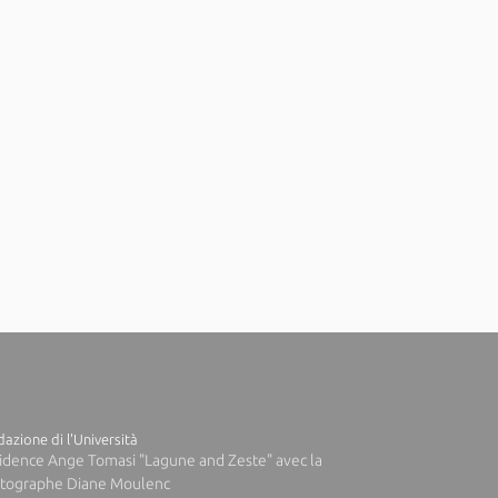
azione di l'Università
idence Ange Tomasi "Lagune and Zeste" avec la
tographe Diane Moulenc