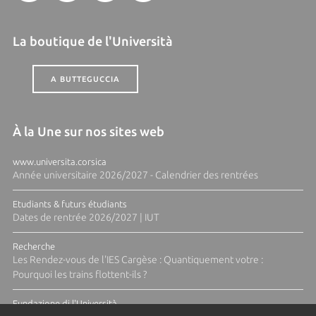
La boutique de l'Università
A BUTTEGUCCIA
À la Une sur nos sites web
www.universita.corsica
Année universitaire 2026/2027 - Calendrier des rentrées
Etudiants & futurs étudiants
Dates de rentrée 2026/2027 | IUT
Recherche
Les Rendez-vous de l'IES Cargèse : Quantiquement votre :
Pourquoi les trains flottent-ils ?
Fundazione di l'Università