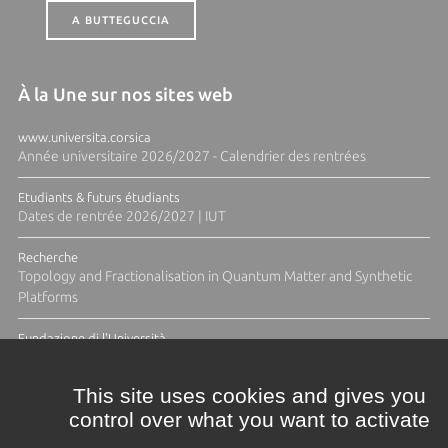
A BUTTEGUCCIA
À la Une sur nos sites web
www.universita.corsica
Année universitaire 2026/2027 - Calendrier des rentrées
Etudiants & futurs étudiants
Dates de rentrée 2026/2027 | IUT
Recherche
Topology and Fractionalisation in Quantum Matter and Synthetic
Platforms
Fundazione di l'Università
Résidence Ange Tomasi "Lagune and Zeste" avec la photographe
Diane Moulenc
This site uses cookies and gives you
control over what you want to activate