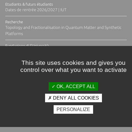
Etudiants & futurs étudiants
Dates de rentrée 2026/2027 | IUT
Recherche
Topology and Fractionalisation in Quantum Matter and Synthetic
Platforms
Fundazione di l'Università
Résidence Ange Tomasi "Lagune and Zeste" avec la photographe
Diane Moulenc
This site uses cookies and gives you
control over what you want to activate
ACTUS ET CALENDRIER ÉVÈNEMENTIEL
OK, ACCEPT ALL
DENY ALL COOKIES
Crédits et mentions légales
PERSONALIZE
Contacts
Plan d'accès
Espace presse
Photothèque
Recrutement
Marchés publics