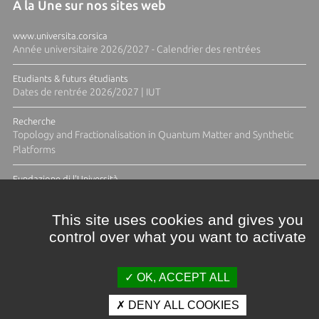
À la Une sur nos sites web
www.universita.corsica
Année universitaire 2026/2027 - Calendrier des rentrées
Etudiants & futurs étudiants
Dates de rentrée 2026/2027 | IUT
Recherche
Topology and Fractionalisation in Quantum Matter and Synthetic
Platforms
Fundazione di l'Università
Résidence Ange Tomasi "Lagune and Zeste" avec la photographe
Diane Moulenc
This site uses cookies and gives you
control over what you want to activate
ACTUS ET CALENDRIER ÉVÈNEMENTIEL
OK, ACCEPT ALL
DENY ALL COOKIES