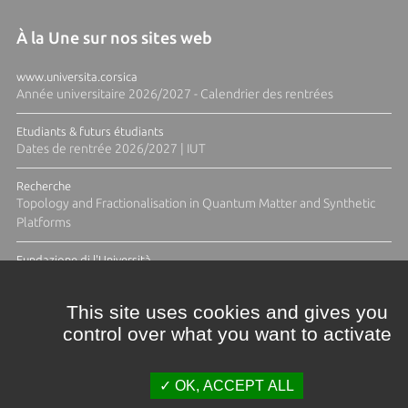
À la Une sur nos sites web
www.universita.corsica
Année universitaire 2026/2027 - Calendrier des rentrées
Etudiants & futurs étudiants
Dates de rentrée 2026/2027 | IUT
Recherche
Topology and Fractionalisation in Quantum Matter and Synthetic
Platforms
Fundazione di l'Università
Résidence Ange Tomasi "Lagune and Zeste" avec la photographe
Diane Moulenc
This site uses cookies and gives you
control over what you want to activate
ACTUS ET CALENDRIER ÉVÈNEMENTIEL
OK, ACCEPT ALL