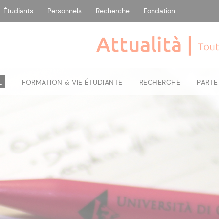
Étudiants
Personnels
Recherche
Fondation
Attualità |
Tout
L
FORMATION & VIE ÉTUDIANTE
RECHERCHE
PARTE