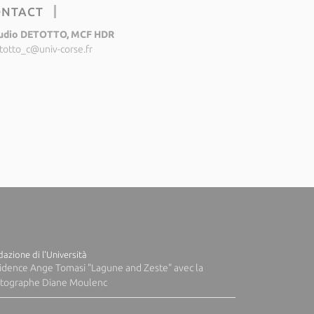
ONTACT
udio DETOTTO, MCF HDR
totto_c@univ-corse.fr
azione di l'Università
idence Ange Tomasi "Lagune and Zeste" avec la
tographe Diane Moulenc