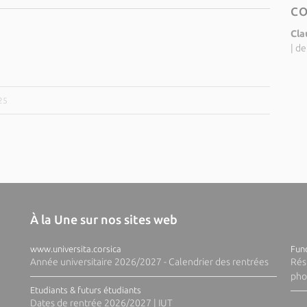
C
Cla
|
de
25
À la Une sur nos sites web
www.universita.corsica
Fund
Année universitaire 2026/2027 - Calendrier des rentrées
Rés
pho
Etudiants & futurs étudiants
Dates de rentrée 2026/2027 | IUT