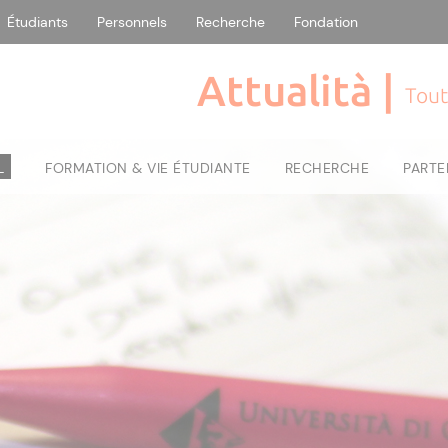
Étudiants
Personnels
Recherche
Fondation
Attualità |
Tout
L
FORMATION & VIE ÉTUDIANTE
RECHERCHE
PARTE