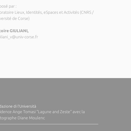
posé par :
ratoire Lieux, Identités, eSpaces et Activités (CNRS /
versité de Corse)
toire GIULIANI,
uliani_v@univ-corse.fr
azione di l'Università
idence Ange Tomasi "Lagune and Zeste" avec la
tographe Diane Moulenc