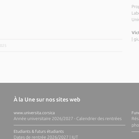
Pro
Labo
Uni
Vic
|
gi
2025
À la Une sur nos sites web
www.universita.corsica
Fund
Année universitaire 2026/2027 - Calendrier des rentrées
Rés
pho
Etudiants & futurs étudiants
Dates de rentrée 2026/2027 | IUT