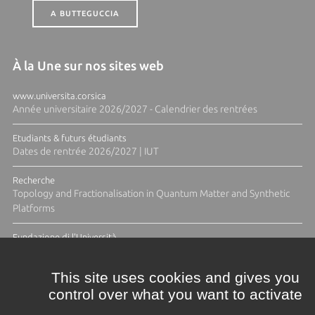
A BUTTEGUCCIA
À la Une sur nos sites web
www.universita.corsica
Année universitaire 2026/2027 - Calendrier des rentrées
Etudiants & futurs étudiants
Dates de rentrée 2026/2027 | IUT
Recherche
Topology and Fractionalisation in Quantum Matter and Synthetic
Platforms
Fundazione di l'Università
Résidence Ange Tomasi "Lagune and Zeste" avec la photographe
Diane Moulenc
This site uses cookies and gives you
control over what you want to activate