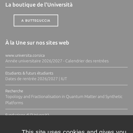
La boutique de l'Università
A BUTTEGUCCIA
À la Une sur nos sites web
www.universita.corsica
Année universitaire 2026/2027 - Calendrier des rentrées
Etudiants & futurs étudiants
Dates de rentrée 2026/2027 | IUT
Recherche
Topology and Fractionalisation in Quantum Matter and Synthetic
Platforms
Fundazione di l'Università
Résidence Ange Tomasi "Lagune and Zeste" avec la photographe
Diane Moulenc
This site uses cookies and gives you