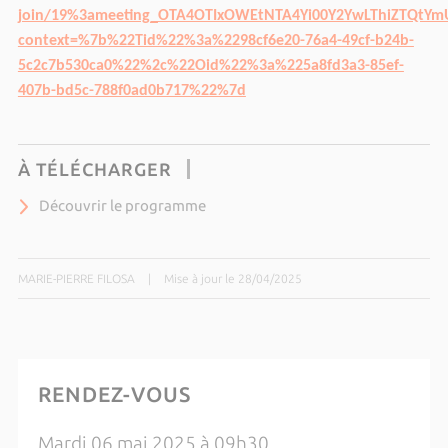
join/19%3ameeting_OTA4OTIxOWEtNTA4Yi00Y2YwLThiZTQtYmU
context=%7b%22Tid%22%3a%2298cf6e20-76a4-49cf-b24b-
5c2c7b530ca0%22%2c%22Oid%22%3a%225a8fd3a3-85ef-
407b-bd5c-788f0ad0b717%22%7d
À TÉLÉCHARGER
Découvrir le programme
MARIE-PIERRE FILOSA
|
Mise à jour le 28/04/2025
RENDEZ-VOUS
Mardi 06 mai 2025 à 09h30