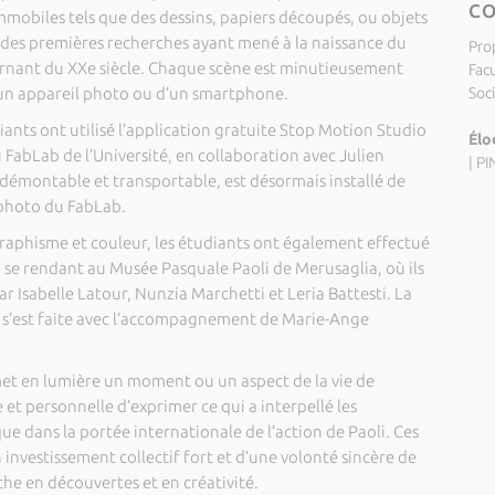
C
mobiles tels que des dessins, papiers découpés, ou objets
te des premières recherches ayant mené à la naissance du
Pro
ournant du XXe siècle. Chaque scène est minutieusement
Fac
’un appareil photo ou d’un smartphone.
Soc
iants ont utilisé l’application gratuite Stop Motion Studio
Élo
u FabLab de l’Université, en collaboration avec Julien
|
PI
 démontable et transportable, est désormais installé de
photo du FabLab.
raphisme et couleur, les étudiants ont également effectué
n se rendant au Musée Pasquale Paoli de Merusaglia, où ils
r Isabelle Latour, Nunzia Marchetti et Leria Battesti. La
off s’est faite avec l’accompagnement de Marie-Ange
et en lumière un moment ou un aspect de la vie de
 et personnelle d’exprimer ce qui a interpellé les
que dans la portée internationale de l’action de Paoli. Ces
 investissement collectif fort et d’une volonté sincère de
che en découvertes et en créativité.