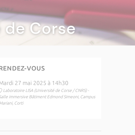
té de Corse
RENDEZ-VOUS
Mardi 27 mai 2025 à 14h30
Laboratoire LISA (Université de Corse / CNRS) -
Salle immersive Bâtiment Edmond Simeoni, Campus
Mariani, Corti