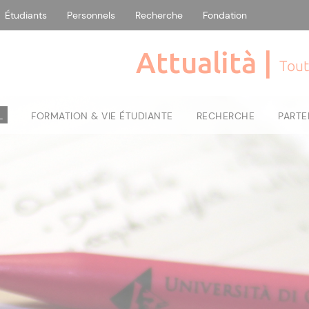
Étudiants
Personnels
Recherche
Fondation
Attualità |
Tout
L
FORMATION & VIE ÉTUDIANTE
RECHERCHE
PARTE