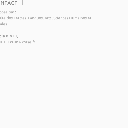
ONTACT
posé par :
ulté des Lettres, Langues, Arts, Sciences Humaines et
iales
die PINET,
NET_E@univ corse.fr