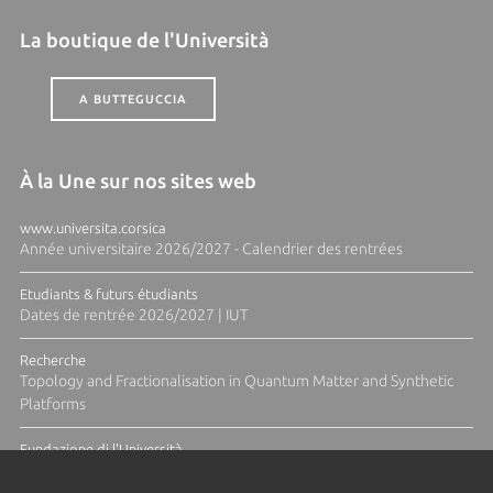
La boutique de l'Università
A BUTTEGUCCIA
À la Une sur nos sites web
www.universita.corsica
Année universitaire 2026/2027 - Calendrier des rentrées
Etudiants & futurs étudiants
Dates de rentrée 2026/2027 | IUT
Recherche
Topology and Fractionalisation in Quantum Matter and Synthetic
Platforms
Fundazione di l'Università
Résidence Ange Tomasi "Lagune and Zeste" avec la photographe