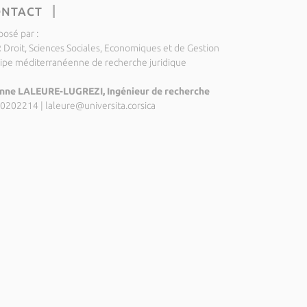
ONTACT
posé par :
 Droit, Sciences Sociales, Economiques et de Gestion
ipe méditerranéenne de recherche juridique
nne LALEURE-LUGREZI, Ingénieur de recherche
0202214
|
laleure@universita.corsica