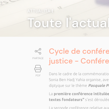
ATTUALITÀ
|
Toute l'actua
Cycle de confére
justice - Confér
PARTAGE
Dans le cadre de la commémoration 
PDF
Sonia Ben Hadj Yahia organise, ave
diptyque sur le thème
Pasquale Po
La
première conférence intitulée 
textes fondateurs"
s'est déroulé
La seconde conférence relative au