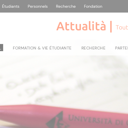
Étudiants
Personnels
Recherche
Fondation
Attualità |
Tout
L
FORMATION & VIE ÉTUDIANTE
RECHERCHE
PARTE