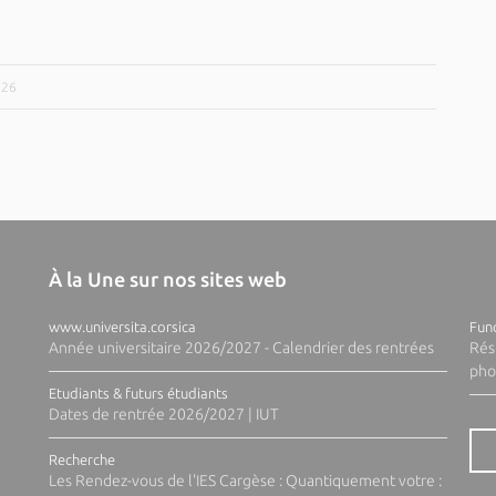
026
À la Une sur nos sites web
www.universita.corsica
Fund
Année universitaire 2026/2027 - Calendrier des rentrées
Rés
pho
Etudiants & futurs étudiants
Dates de rentrée 2026/2027 | IUT
Recherche
Les Rendez-vous de l'IES Cargèse : Quantiquement votre :