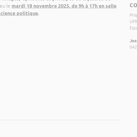
C
ieu le
mardi 18 novembre 2025, de 9h à 17h en salle
science politique
.
Pro
UFR
Equ
Jea
042