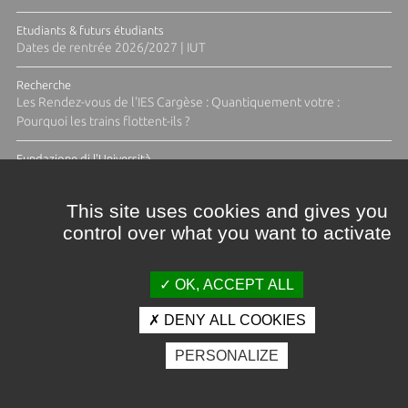
Etudiants & futurs étudiants
Dates de rentrée 2026/2027 | IUT
Recherche
Les Rendez-vous de l'IES Cargèse : Quantiquement votre :
Pourquoi les trains flottent-ils ?
Fundazione di l'Università
Résidence Ange Tomasi "Lagune and Zeste" avec la photographe
Diane Moulenc
This site uses cookies and gives you
control over what you want to activate
ACTUS ET CALENDRIER ÉVÈNEMENTIEL
OK, ACCEPT ALL
DENY ALL COOKIES
Crédits et mentions légales
PERSONALIZE
Contacts
Plan d'accès
Espace presse
Photothèque
Recrutement
Marchés publics