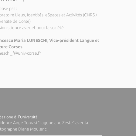
posé par :
ratoire Lieux, Identités, eSpaces et Activités (CNRS /
versité de Corse)
ion science avec et pour la société
ncescu Maria LUNESCHI, Vice-président Langue et
ture Corses
neschi_f@univ-corse.fr
azione di l'Università
idence Ange Tomasi "Lagune and Zeste" avec la
tographe Diane Moulenc