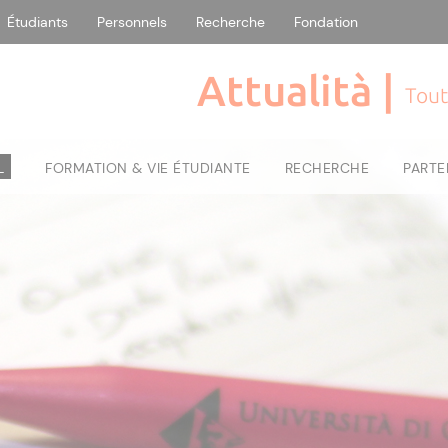
Étudiants
Personnels
Recherche
Fondation
Attualità |
Tout
L
FORMATION & VIE ÉTUDIANTE
RECHERCHE
PARTE