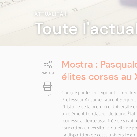
ATTUALITÀ
|
Toute l'actua
Mostra : Pasquale
élites corses au 
PARTAGE
Conçue par les enseignants chercheur
PDF
Professeur Antoine Laurent Serpentin
l'histoire de la première Université d
un élément fondateur du jeune État n
jeunesse ardente assoiffée de savoir q
formation universitaire qu'elle ne pou
La disparition de cette université en