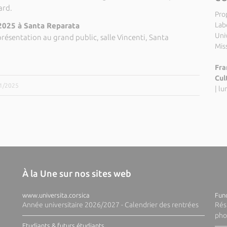
ard.
Pro
Labo
2025 à Santa Reparata
Uni
résentation au grand public, salle Vincenti, Santa
Miss
Fra
Cul
11/2025
|
lu
À la Une sur nos sites web
www.universita.corsica
Fund
Année universitaire 2026/2027 - Calendrier des rentrées
Rés
pho
Etudiants & futurs étudiants