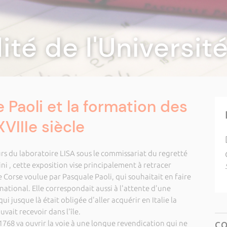
lité de l'Universi
 Paoli et la formation des
XVIIIe siècle
s du laboratoire LISA sous le commissariat du regretté
i , cette exposition vise principalement à retracer
e Corse voulue par Pasquale Paoli, qui souhaitait en faire
ational. Elle correspondait aussi à l'attente d'une
ui jusque là était obligée d'aller acquérir en Italie la
vait recevoir dans l'île.
 1768 va ouvrir la voie à une longue revendication qui ne
C