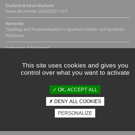
Etudiants & futurs étudiants
Dates de rentrée 2026/2027 | IUT
Recherche
Topology and Fractionalisation in Quantum Matter and Synthetic
Platforms
Fundazione di l'Università
Résidence Ange Tomasi "Lagune and Zeste" avec la photographe
Diane Moulenc
This site uses cookies and gives you
control over what you want to activate
ACTUS ET CALENDRIER ÉVÈNEMENTIEL
OK, ACCEPT ALL
DENY ALL COOKIES
Crédits et mentions légales
PERSONALIZE
Contacts
Plan d'accès
Espace presse
Photothèque
Recrutement
Marchés publics