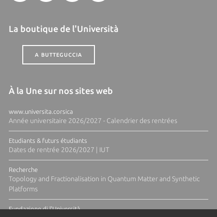
La boutique de l'Università
A BUTTEGUCCIA
À la Une sur nos sites web
www.universita.corsica
Année universitaire 2026/2027 - Calendrier des rentrées
Etudiants & futurs étudiants
Dates de rentrée 2026/2027 | IUT
Recherche
Topology and Fractionalisation in Quantum Matter and Synthetic
Platforms
Fundazione di l'Università