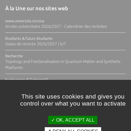
À la Une sur nos sites web
www.universita.corsica
Année universitaire 2026/2027 - Calendrier des rentrées
Etudiants & futurs étudiants
Dates de rentrée 2026/2027 | IUT
Recherche
Topology and Fractionalisation in Quantum Matter and Synthetic
Platforms
Fundazione di l'Università
Résidence Ange Tomasi "Lagune and Zeste" avec la photographe
Diane Moulenc
This site uses cookies and gives you
control over what you want to activate
ACTUS ET CALENDRIER ÉVÈNEMENTIEL
OK, ACCEPT ALL