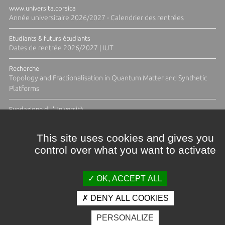
www.universita.corsica
Année universitaire 2026/2027 - Calendrier des rentrées
Etudiants & futurs étudiants
Dates de rentrée 2026/2027 | IUT
Recherche
Topology and Fractionalisation in Quantum Matter and Synthetic
Platforms
Fundazione di l'Università
Résidence Ange Tomasi "Lagune and Zeste" avec la photographe
Diane Moulenc
This site uses cookies and gives you
control over what you want to activate
ACTUS ET CALENDRIER ÉVÈNEMENTIEL
OK, ACCEPT ALL
DENY ALL COOKIES
Crédits et mentions légales
PERSONALIZE
Contacts
Plan d'accès
Espace presse
Photothèque