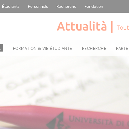
Étudiants
Personnels
Recherche
Fondation
Attualità |
Tout
L
FORMATION & VIE ÉTUDIANTE
RECHERCHE
PARTE