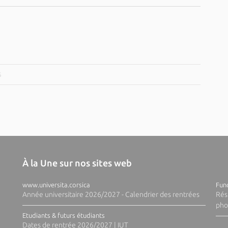
5
À la Une sur nos sites web
www.universita.corsica
Fund
Année universitaire 2026/2027 - Calendrier des rentrées
Rés
pho
Etudiants & futurs étudiants
Dates de rentrée 2026/2027 | IUT