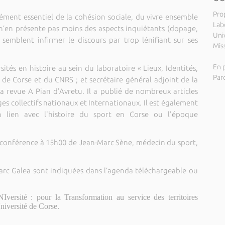
Pro
ment essentiel de la cohésion sociale, du vivre ensemble
Labo
t n’en présente pas moins des aspects inquiétants (dopage,
Uni
i semblent infirmer le discours par trop lénifiant sur ses
Miss
En p
ités en histoire au sein du laboratoire « Lieux, Identités,
Par
é de Corse et du CNRS ; et secrétaire général adjoint de la
la revue A Pian d'Avretu. Il a publié de nombreux articles
ges collectifs nationaux et Internationaux. Il est également
n lien avec l'histoire du sport en Corse ou l'époque
ne conférence à 15h00 de Jean-Marc Sène, médecin du sport,
 Parc Galea sont indiquées dans l’agenda téléchargeable ou
Iversité : pour la Transformation au service des territoires
Université de Corse.