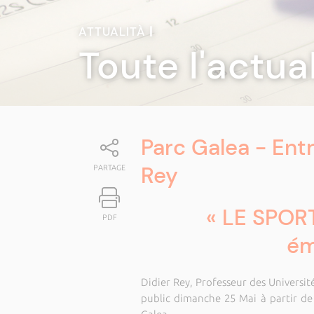
ATTUALITÀ
|
Toute l'actua
Parc Galea - Entr
Rey
PARTAGE
« LE SPORT
PDF
ém
Didier Rey, Professeur des Université
public dimanche 25 Mai à partir de