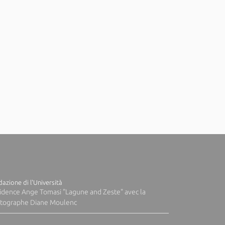
azione di l'Università
idence Ange Tomasi "Lagune and Zeste" avec la
tographe Diane Moulenc