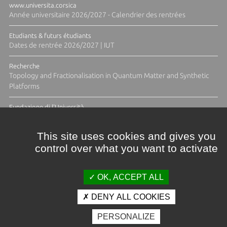
www.universita.corsica
Année universitaire 2026/2027 - Calendrier des rentrées
Etudiants & futurs étudiants
Dates de rentrée 2026/2027 | IUT
Recherche
Topology and Fractionalisation in Quantum Matter and Synthetic
Platforms
Fundazione di l'Università
Résidence Ange Tomasi "Lagune and Zeste" avec la photographe
Diane Moulenc
This site uses cookies and gives you
control over what you want to activate
ACTUS ET CALENDRIER ÉVÈNEMENTIEL
OK, ACCEPT ALL
DENY ALL COOKIES
Crédits et mentions légales
PERSONALIZE
Contacts
Plan d'accès
Espace presse
Photothèque