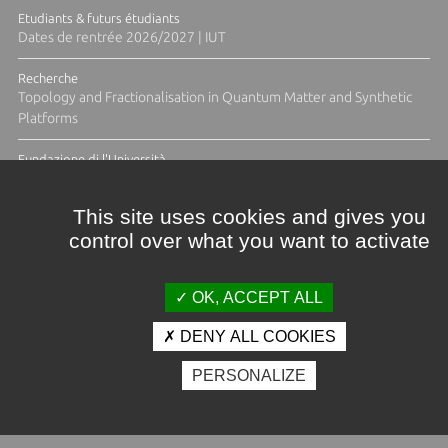
Etudiants & futurs étudiants
Dates de rentrée 2026/2027 | IUT
Recherche
Topology and Fractionalisation in Quantum Matter and Synthetic
Platforms
Fundazione di l'Università
Résidence Ange Tomasi "Lagune and Zeste" avec la photographe
Diane Moulenc
This site uses cookies and gives you
control over what you want to activate
ACTUS ET CALENDRIER ÉVÈNEMENTIEL
OK, ACCEPT ALL
DENY ALL COOKIES
Crédits et mentions légales
PERSONALIZE
Contacts
Plan d'accès
Espace presse
Photothèque
Recrutement
Marchés publics