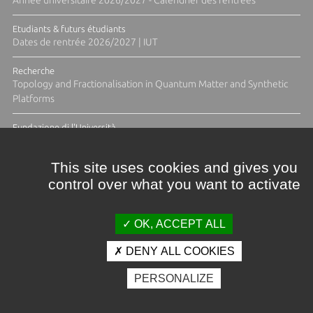
Etudiants & futurs étudiants
Dates de rentrée 2026/2027 | IUT
Recherche
Topology and Fractionalisation in Quantum Matter and Synthetic
Platforms
Fundazione di l'Università
Résidence Ange Tomasi "Lagune and Zeste" avec la photographe
Diane Moulenc
This site uses cookies and gives you
control over what you want to activate
ACTUS ET CALENDRIER ÉVÈNEMENTIEL
OK, ACCEPT ALL
DENY ALL COOKIES
Crédits et mentions légales
PERSONALIZE
Contacts
Plan d'accès
Espace presse
Photothèque
Recrutement
Marchés publics