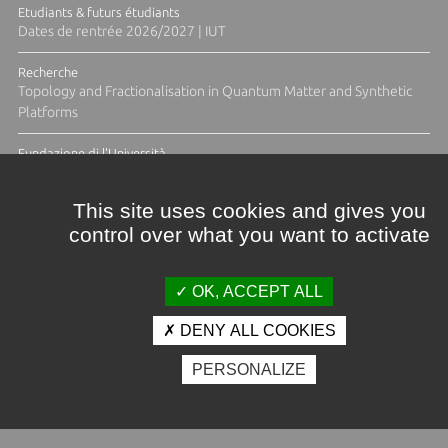
Etudiants & futurs étudiants
Dates de rentrée 2026/2027 | IUT
Recherche
Topology and Fractionalisation in Quantum Matter and Synthetic
Platforms
Fundazione di l'Università
Résidence Ange Tomasi "Lagune and Zeste" avec la photographe
Diane Moulenc
This site uses cookies and gives you
control over what you want to activate
ACTUS ET CALENDRIER ÉVÈNEMENTIEL
OK, ACCEPT ALL
DENY ALL COOKIES
Crédits et mentions légales
PERSONALIZE
Contacts
Plan d'accès
Espace presse
Photothèque
Recrutement
Marchés publics