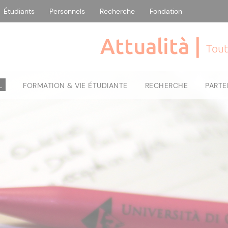
Étudiants
Personnels
Recherche
Fondation
Attualità |
Tout
L
FORMATION & VIE ÉTUDIANTE
RECHERCHE
PARTE