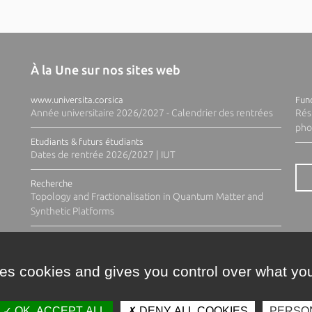
À la Une sur nos sites web
www.universita.corsica
Fund
Année universitaire 2026/2027 - Calendrier des rentrées
Rés
pho
Etudiants & futurs étudiants
Dates de rentrée 2026/2027 | IUT
Recherche
Topology and Fractionalisation in Quantum Matter and
Synthetic Platforms
ses cookies and gives you control over what you
OK, ACCEPT ALL
DENY ALL COOKIES
PERSO