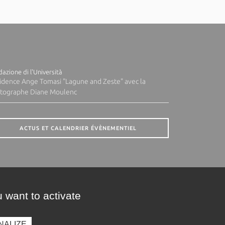
azione di l'Università
idence Ange Tomasi "Lagune and Zeste" avec la
tographe Diane Moulenc
ACTUS ET CALENDRIER ÉVÈNEMENTIEL
 want to activate
NALIZE