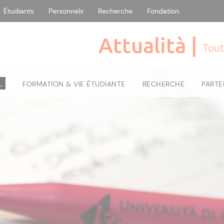
Étudiants
Personnels
Recherche
Fondation
Attualità |
Tout
L
FORMATION & VIE ÉTUDIANTE
RECHERCHE
PARTE