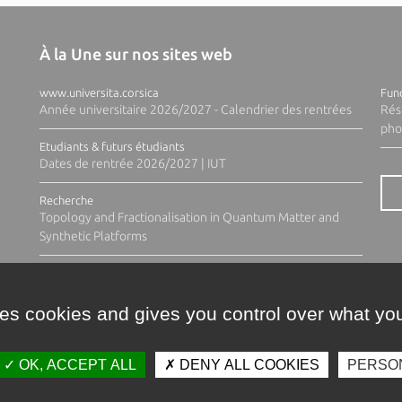
À la Une sur nos sites web
www.universita.corsica
Fund
Année universitaire 2026/2027 - Calendrier des rentrées
Rés
pho
Etudiants & futurs étudiants
Dates de rentrée 2026/2027 | IUT
Recherche
Topology and Fractionalisation in Quantum Matter and
Synthetic Platforms
ses cookies and gives you control over what you
OK, ACCEPT ALL
DENY ALL COOKIES
PERSO
Contacts
Plan d'accès
Espace 