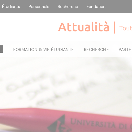
Étudiants
Personnels
Recherche
Fondation
Attualità |
Tout
L
FORMATION & VIE ÉTUDIANTE
RECHERCHE
PARTE