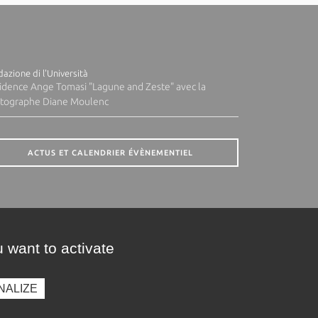
azione di l'Università
idence Ange Tomasi "Lagune and Zeste" avec la
tographe Diane Moulenc
ACTUS ET CALENDRIER ÉVÈNEMENTIEL
 want to activate
NALIZE
presse
Photothèque
Recrutement
Marchés publics