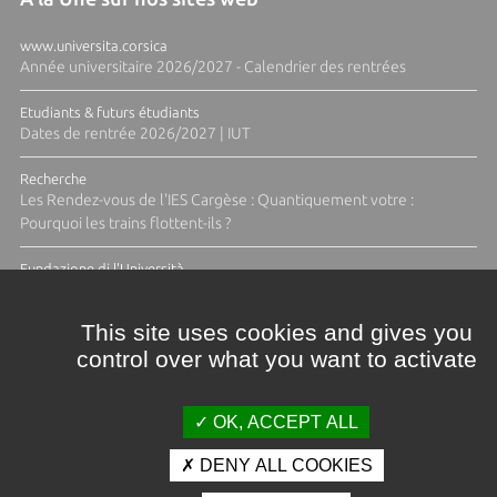
www.universita.corsica
Année universitaire 2026/2027 - Calendrier des rentrées
Etudiants & futurs étudiants
Dates de rentrée 2026/2027 | IUT
Recherche
Les Rendez-vous de l'IES Cargèse : Quantiquement votre :
Pourquoi les trains flottent-ils ?
Fundazione di l'Università
Résidence Ange Tomasi "Lagune and Zeste" avec la photographe
Diane Moulenc
This site uses cookies and gives you
control over what you want to activate
ACTUS ET CALENDRIER ÉVÈNEMENTIEL
OK, ACCEPT ALL
DENY ALL COOKIES
Crédits et mentions légales