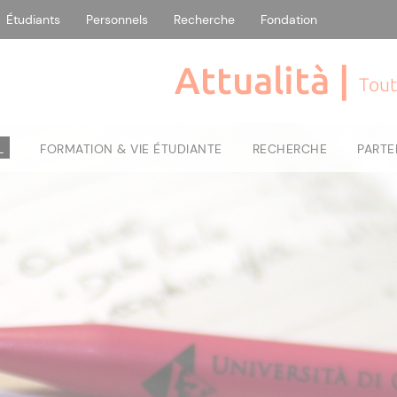
Étudiants
Personnels
Recherche
Fondation
Attualità |
Tout
L
FORMATION & VIE ÉTUDIANTE
RECHERCHE
PARTE