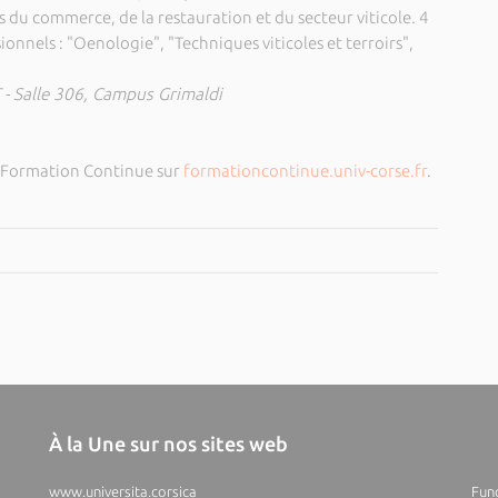
s du commerce, de la restauration et du secteur viticole. 4
onnels : "Oenologie", "Techniques viticoles et terroirs",
 - Salle 306, Campus Grimaldi
a Formation Continue sur
formationcontinue.univ-corse.fr
.
À la Une sur nos sites web
www.universita.corsica
Fund