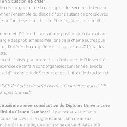
 en Situation de crise".
de crise, organiser de la crise, gérer les secours de terrain,
onner l'ensemble du dispositif sont autant de procédures
e chaîne de secours doivent être capables de connaître
r permet d'être efficace sur une position précise mais ne
largie des problèmes et maillons de la chaîne autres que
 tout l'intérêt de ce diplôme mis en place en 2010 par les
sta.
 est réalisée par Internet, via l'extranet de l'Université.
exercice de terrain sont organisées sur l’année, avec la
al d'Incendie et de Secours et de l'
Unité d'Instruction et
IISC5 de Corte (sécurité civile), à Chabrières; puis à 12h
 Campus Grimaldi
la deuxième année consécutive du Diplôme Universitaire
ilité de Claude Gambotti.
Il permet aux étudiants
connaissances sur la vigne et le vin, afin de mieux
ntèle. Cette année, une quinzaine de candidats a été