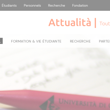
Étudiants
Personnels
Recherche
Fondation
Attualità |
Tout
L
FORMATION & VIE ÉTUDIANTE
RECHERCHE
PARTE