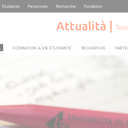
Étudiants
Personnels
Recherche
Fondation
Attualità |
Tout
L
FORMATION & VIE ÉTUDIANTE
RECHERCHE
PARTE