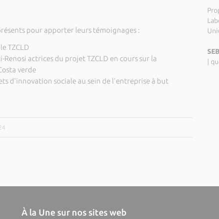
Pro
Labo
 présents pour apporter leurs témoignages :
Uni
ale TZCLD
SEB
i-Renosi actrices du projet TZCLD en cours sur la
|
qu
osta verde
ts d'innovation sociale au sein de l'entreprise à but
24
À la Une sur nos sites web