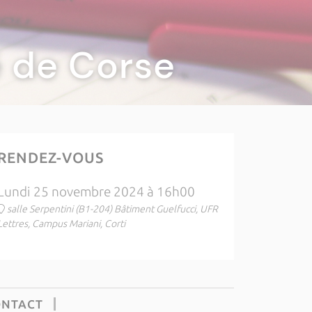
té de Corse
RENDEZ-VOUS
Lundi 25 novembre 2024 à 16h00
salle Serpentini (B1-204) Bâtiment Guelfucci, UFR
Lettres, Campus Mariani, Corti
ONTACT