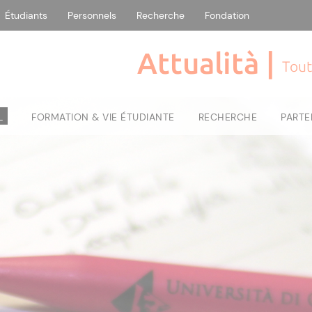
Étudiants
Personnels
Recherche
Fondation
Attualità |
Tout
L
FORMATION & VIE ÉTUDIANTE
RECHERCHE
PARTE