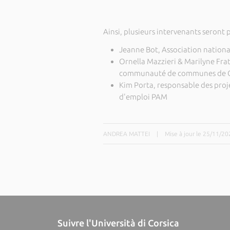
Ainsi, plusieurs intervenants seront
Jeanne Bot, Association nation
Ornella Mazzieri & Marilyne Frat
communauté de communes de C
Kim Porta, responsable des proje
d'emploi PAM
ANDREA MATTEI
|
Mise à jour le 25/11/20
Suivre l'Università di Corsica