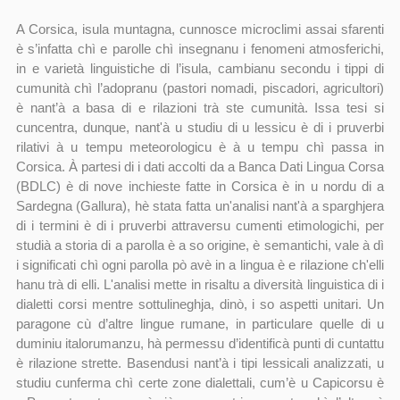
A Corsica, isula muntagna, cunnosce microclimi assai sfarenti
è s’infatta chì e parolle chì insegnanu i fenomeni atmosferichi,
in e varietà linguistiche di l’isula, cambianu secondu i tippi di
cumunità chì l’adopranu (pastori nomadi, piscadori, agricultori)
è nant’à a basa di e rilazioni trà ste cumunità. Issa tesi si
cuncentra, dunque, nant'à u studiu di u lessicu è di i pruverbi
rilativi à u tempu meteorologicu è à u tempu chì passa in
Corsica. À partesi di i dati accolti da a Banca Dati Lingua Corsa
(BDLC) è di nove inchieste fatte in Corsica è in u nordu di a
Sardegna (Gallura), hè stata fatta un'analisi nant'à a sparghjera
di i termini è di i pruverbi attraversu cumenti etimologichi, per
studià a storia di a parolla è a so origine, è semantichi, vale à dì
i significati chì ogni parolla pò avè in a lingua è e rilazione ch'elli
hanu trà di elli. L'analisi mette in risaltu a diversità linguistica di i
dialetti corsi mentre sottulineghja, dinò, i so aspetti unitari. Un
paragone cù d’altre lingue rumane, in particulare quelle di u
duminiu italorumanzu, hà permessu d’identificà punti di cuntattu
è rilazione strette. Basendusi nant’à i tipi lessicali analizzati, u
studiu cunferma chì certe zone dialettali, cum’è u Capicorsu è