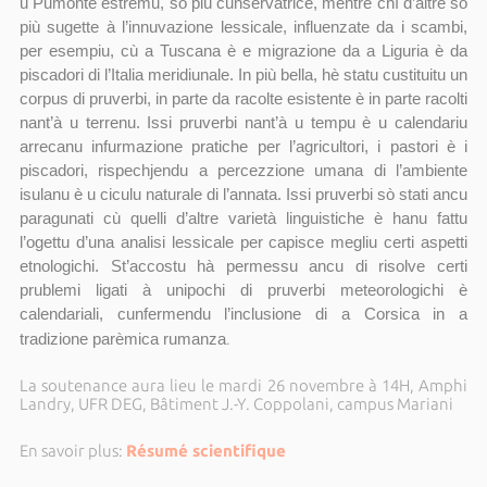
u Pumonte estremu, sò più cunservatrice, mentre chì d’altre sò
più sugette à l’innuvazione lessicale, influenzate da i scambi,
per esempiu, cù a Tuscana è e migrazione da a Liguria è da
piscadori di l’Italia meridiunale. In più bella, hè statu custituitu un
corpus di pruverbi, in parte da racolte esistente è in parte racolti
nant’à u terrenu. Issi pruverbi nant’à u tempu è u calendariu
arrecanu infurmazione pratiche per l’agricultori, i pastori è i
piscadori, rispechjendu a percezzione umana di l’ambiente
isulanu è u ciculu naturale di l’annata. Issi pruverbi sò stati ancu
paragunati cù quelli d’altre varietà linguistiche è hanu fattu
l’ogettu d’una analisi lessicale per capisce megliu certi aspetti
etnologichi. St’accostu hà permessu ancu di risolve certi
prublemi ligati à unipochi di pruverbi meteorologichi è
calendariali, cunfermendu l’inclusione di a Corsica in a
.
tradizione parèmica rumanza
La soutenance aura lieu le mardi 26 novembre à 14H, Amphi
Landry, UFR DEG, Bâtiment J.-Y. Coppolani, campus Mariani
En savoir plus:
Résumé scientifique