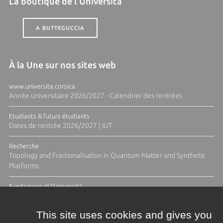
La boutique de l'Università
A BUTTEGUCCIA
À la Une sur nos sites web
www.universita.corsica
Année universitaire 2026/2027 - Calendrier des rentrées
Etudiants & futurs étudiants
Dates de rentrée 2026/2027 | IUT
Recherche
Topology and Fractionalisation in Quantum Matter and Synthetic
Platforms
Fundazione di l'Università
Résidence Ange Tomasi "Lagune and Zeste" avec la photographe
Diane Moulenc
This site uses cookies and gives you