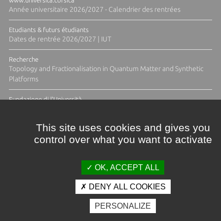
Année universitaire 2026/2027 - Calendrier des rentrées
Etudiants & futurs étudiants
Dates de rentrée 2026/2027 | IUT
Recherche
Topology and Fractionalisation in Quantum Matter and Synthetic
Platforms
Fundazione di l'Università
Résidence Ange Tomasi "Lagune and Zeste" avec la photographe
Diane Moulenc
This site uses cookies and gives you
control over what you want to activate
ACTUS ET CALENDRIER ÉVÈNEMENTIEL
OK, ACCEPT ALL
DENY ALL COOKIES
Crédits et mentions légales
PERSONALIZE
Contacts
Plan d'accès
Espace presse
Photothèque
Recrutement
Marchés publics