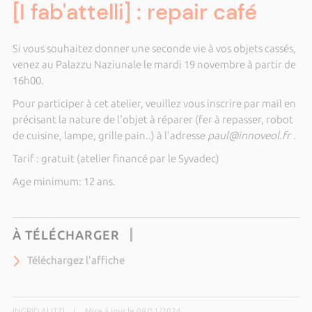
[I fab'attelli] : repair café
Si vous souhaitez donner une seconde vie à vos objets cassés,
venez au Palazzu Naziunale le mardi 19 novembre à partir de
16h00.
Pour participer à cet atelier, veuillez vous inscrire par mail en
précisant la nature de l'objet à réparer (fer à repasser, robot
de cuisine, lampe, grille pain..) à l'adresse
paul@innoveol.fr .
Tarif : gratuit (atelier financé par le Syvadec)
Age minimum: 12 ans.
À TÉLÉCHARGER
Téléchargez l'affiche
INGRID ALITTI
|
Mise à jour le 08/11/2024