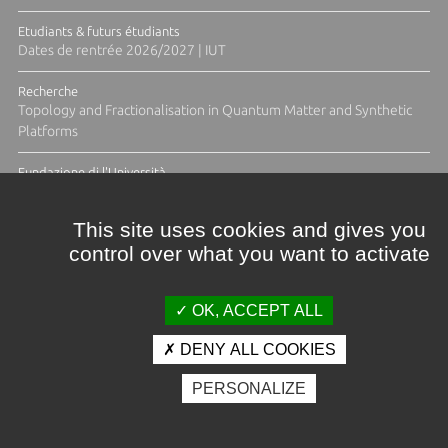
Etudiants & futurs étudiants
Dates de rentrée 2026/2027 | IUT
Recherche
Topology and Fractionalisation in Quantum Matter and Synthetic
Platforms
Fundazione di l'Università
Résidence Ange Tomasi "Lagune and Zeste" avec la photographe
Diane Moulenc
This site uses cookies and gives you
control over what you want to activate
ACTUS ET CALENDRIER ÉVÈNEMENTIEL
OK, ACCEPT ALL
DENY ALL COOKIES
Crédits et mentions légales
PERSONALIZE
Contacts
Plan d'accès
Espace presse
Photothèque
Recrutement
Marchés publics