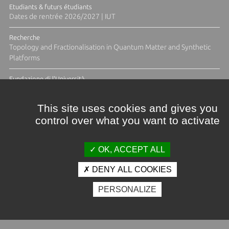
Etudiants & futurs étudiants
Dates de rentrée 2026/2027 | IUT
Recherche
Topology and Fractionalisation in Quantum Matter and Synthetic
Platforms
Fundazione di l'Università
Résidence Ange Tomasi "Lagune and Zeste" avec la photographe
Diane Moulenc
This site uses cookies and gives you
control over what you want to activate
ACTUS ET CALENDRIER ÉVÈNEMENTIEL
OK, ACCEPT ALL
DENY ALL COOKIES
Crédits et mentions légales
PERSONALIZE
Contacts
Plan d'accès
Espace presse
Photothèque
Recrutement
Marchés publics