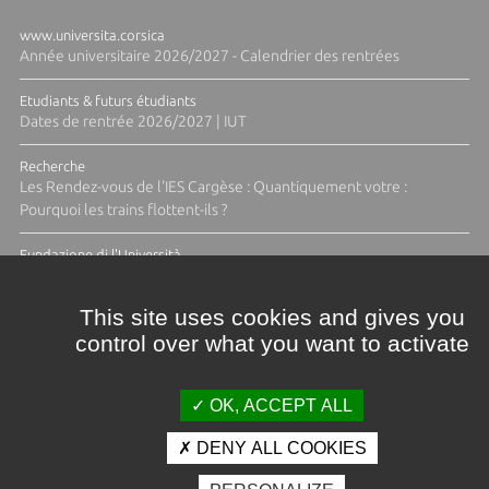
www.universita.corsica
Année universitaire 2026/2027 - Calendrier des rentrées
Etudiants & futurs étudiants
Dates de rentrée 2026/2027 | IUT
Recherche
Les Rendez-vous de l'IES Cargèse : Quantiquement votre :
Pourquoi les trains flottent-ils ?
Fundazione di l'Università
Résidence Ange Tomasi "Lagune and Zeste" avec la photographe
Diane Moulenc
This site uses cookies and gives you
control over what you want to activate
ACTUS ET CALENDRIER ÉVÈNEMENTIEL
OK, ACCEPT ALL
DENY ALL COOKIES
Crédits et mentions légales